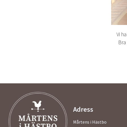
Vi h
Bra 
Adress
Mårtens i Hästbo