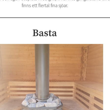
finns ett flertal fina sjöar.
Basta