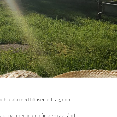
å och prata med hönsen ett tag, dom
ill badsjöar men inom några km avstånd