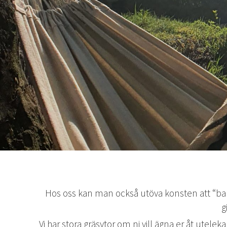
Hos oss kan man också utöva konsten att “bar
g
Vi har stora gräsytor om ni vill ägna er åt utel