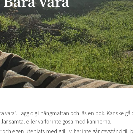
Bara vara
a vara”. Lägg dig i hängmattan och läs en bok. Kanske g
illar samtal eller varför inte gosa med kaninerna.
ekar och egen uteplats med grill, vi har inte gångavstånd t